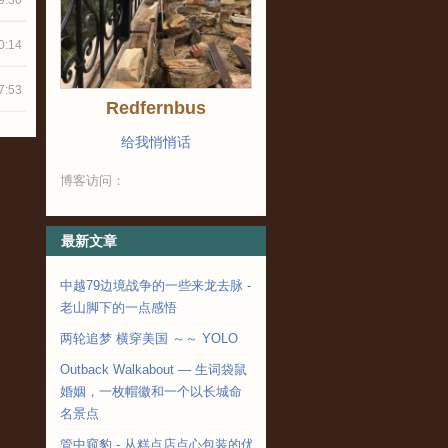
9:30
0:14
7:53
Redfernbus
给我悄悄话
博客访问：
最新文章
中越79边境战争的一些来龙去脉 -
老山脚下的一点感悟
两轮追梦 横穿美国 ～～ YOLO
Outback Walkabout — 生词袋鼠
婚姻，一枚帽徽和一个以长城命
名景点
管中窥豹 - 从糕点店点心包装的优