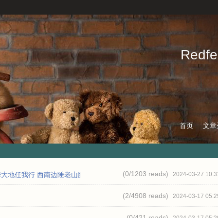
Redf
首页
文章
(0/
1203 reads
)
华大地任我行 西南边陲老山脚下的小镇天保
2024-03-27 10:3
(2/
4908 reads
)
2024-03-17 05:2
(0/
421 reads
)