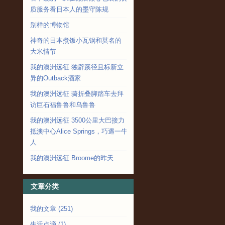
质服务看日本人的墨守陈规
别样的博物馆
神奇的日本煮饭小瓦锅和莫名的
大米情节
我的澳洲远征 独辟蹊径且标新立
异的Outback酒家
我的澳洲远征 骑折叠脚踏车去拜
访巨石福鲁鲁和乌鲁鲁
我的澳洲远征 3500公里大巴接力
抵澳中心Alice Springs，巧遇一牛
人
我的澳洲远征 Broome的昨天
文章分类
我的文章
(251)
生活点滴
(1)