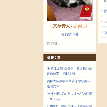
台
爱
“
文革传人
(热门博主)
“
给我悄悄话
博客访问：
最新文章
“林肯水池案”被撤销，检方说问题
起自施工----纽时文译
四位青年数学家荣获菲尔兹奖----
纽时文译
“出生公民权”的判决让MAGA崩溃-
---纽时文译
250周年，美国庆什么？前辈的辩