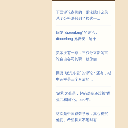
下面评论点赞的，跟法院什么关
系？公检法只到了检这一...
回复 'diaoerlang' 的评论 :
diaoerlang 兄夏安。这个...
美帝没有一尊，三权分立新闻言
论自由各司其职，就像盎...
回复 '晓龙东云' 的评论 : 还有，期
中选举是三个月后的...
“欣慰之处是，起码法院还没被“香
蕉共和国”化。250年...
这次是中国籍数学家，真心祝贺
他们。希望将来不远时有...