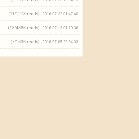
2016-07-23 16:04:13
(11/
1278 reads
)
2016-07-22 01:47:40
(13/
4866 reads
)
2016-07-13 01:19:36
(7/
1836 reads
)
2016-07-05 23:34:33