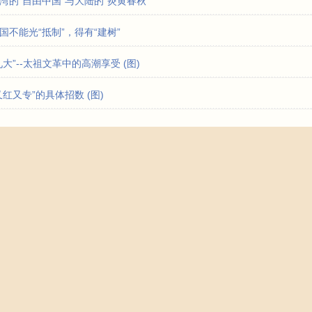
湾的“自由中国”与大陆的“炎黄春秋”
国不能光“抵制”，得有“建树”
九大”--太祖文革中的高潮享受 (图)
又红又专”的具体招数 (图)