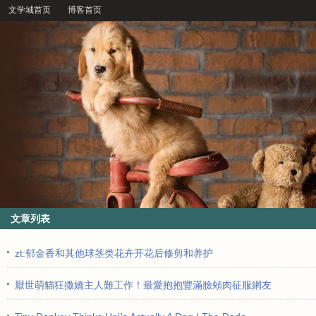
文学城首页
博客首页
文章列表
zt:郁金香和其他球茎类花卉开花后修剪和养护
厭世萌貓狂撒嬌主人難工作！最愛抱抱豐滿臉頰肉征服網友