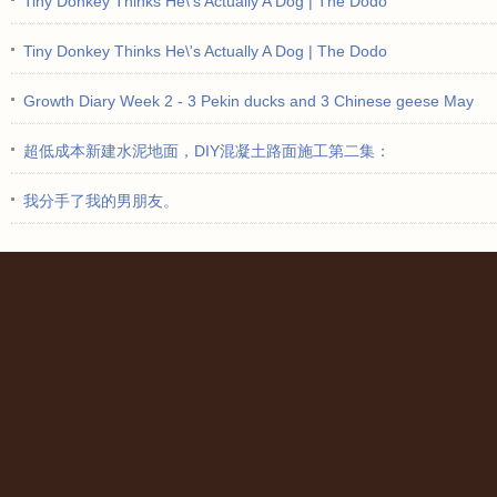
Tiny Donkey Thinks He\'s Actually A Dog | The Dodo
Tiny Donkey Thinks He\'s Actually A Dog | The Dodo
Growth Diary Week 2 - 3 Pekin ducks and 3 Chinese geese May 10
超低成本新建水泥地面，DIY混凝土路面施工第二集：
我分手了我的男朋友。