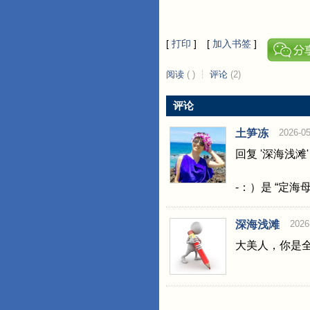
[
打印
]
[
加入书签
]
阅读
(
)
┆
评论
(2)
评论
土笋冻
2026-05
回复 '深海浅滩'
-：）是 “定海
深海浅滩
2026
大美人，你是