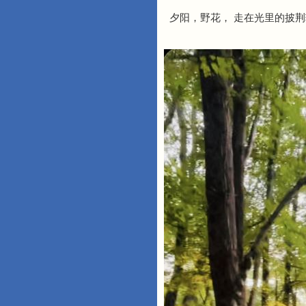
夕阳，野花， 走在光里的披荆斩