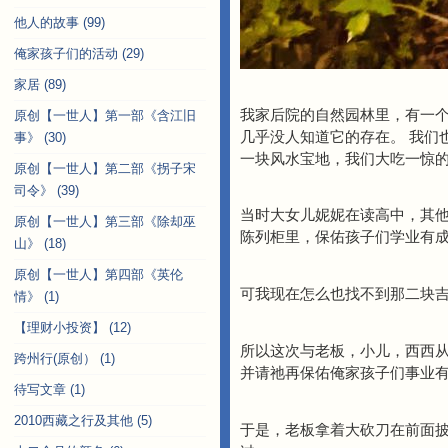
他人的故事
(99)
俺家孩子们的活动
(29)
家居
(89)
我家后院的自然园林里，有一
原创【一世人】第一部《含江旧
几乎没人知道它的存在。 我们
事》
(30)
一块风水宝地，我们大吃一惊的同
原创【一世人】第二部《拐子宋
司令》
(39)
当时大女儿妮妮在读高中，其他孩子
原创【一世人】第三部《除却巫
陈列柜里，保佑孩子们学业有成.
山》
(18)
原创【一世人】第四部《英伦
可我现在怎么也找不到那二块吉
情》
(1)
【理财小投资】
(12)
所以这次与老板，小儿，西西从m
跨州行(原创）
(1)
并请祂再保佑俺家孩子们事业
待写文章
(1)
2010西藏之行及其他
(5)
于是，老板拿着大砍刀在前面