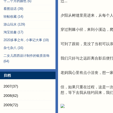
过...
十二个月的颜色
(6)
看图说话
(39)
夕阳从树缝里晃进来，从每个
转帖收藏
(14)
游山玩水
(129)
穿过荆棘小径，来到小溪边，爬上
淘宝拾趣
(17)
2020多事之年, 小事记大事
(19)
可到了跟前，竟没了当初可以亲
杂七杂八
(16)
二女儿西西设计制作的银质首饰
我们只好与之远距离合影后便
(64)
老妈我心里有点小沮丧，想一家
归档
2007
(37)
但，如果只重在过程，这是一次很
想，等下去我从纽约回来，我们再
2008
(62)
2009
(72)