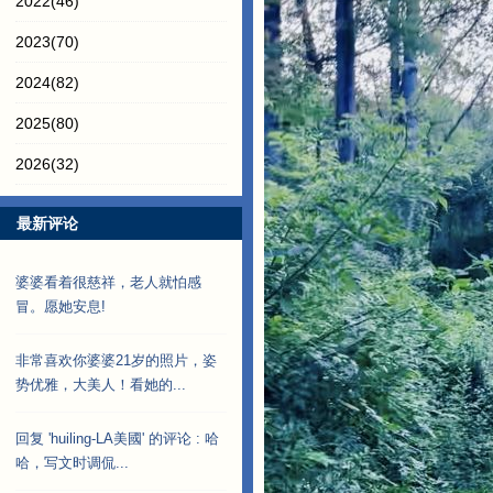
2022
(46)
2023
(70)
2024
(82)
2025
(80)
2026
(32)
最新评论
婆婆看着很慈祥，老人就怕感
冒。愿她安息!
非常喜欢你婆婆21岁的照片，姿
势优雅，大美人！看她的...
回复 'huiling-LA美國' 的评论 : 哈
哈，写文时调侃...