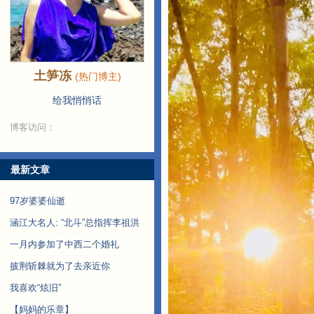
土笋冻
(热门博主)
给我悄悄话
博客访问：
最新文章
97岁婆婆仙逝
涵江大名人: “北斗”总指挥李祖洪
一月内参加了中西二个婚礼
披荆斩棘就为了去亲近你
我喜欢“炫旧”
【妈妈的乐章】